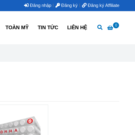
Đăng nhập
Đăng ký
Đăng ký Affiliate
0
TOÀN MỸ
TIN TỨC
LIÊN HỆ