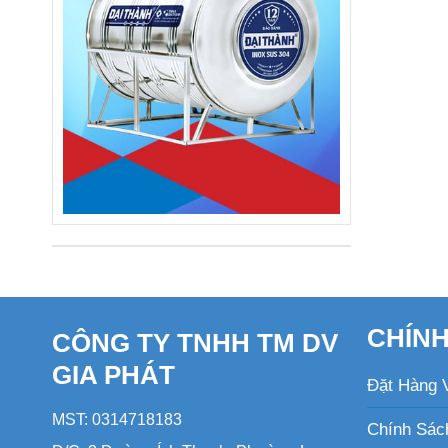
CHÍN
CÔNG TY TNHH TM DV
GIA PHÁT
Đặt Hàng 
MST: 0314718183
Chính Sác