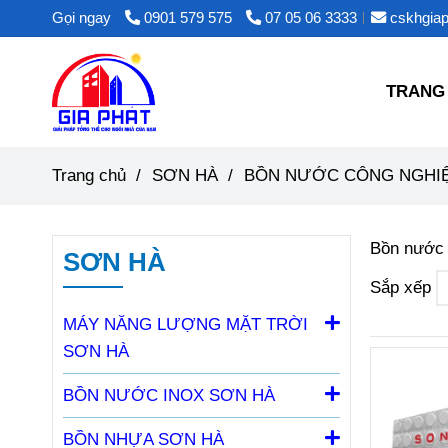
Gọi ngay
0901 579 575
07 05 06 3333
cskhgia
TRANG
Trang chủ
/
SƠN HÀ
/
BỒN NƯỚC CÔNG NGHIÊ
Bồn nước 
SƠN HÀ
Sắp xếp
MÁY NĂNG LƯỢNG MẶT TRỜI
SƠN HÀ
BỒN NƯỚC INOX SƠN HÀ
BỒN NHỰA SƠN HÀ