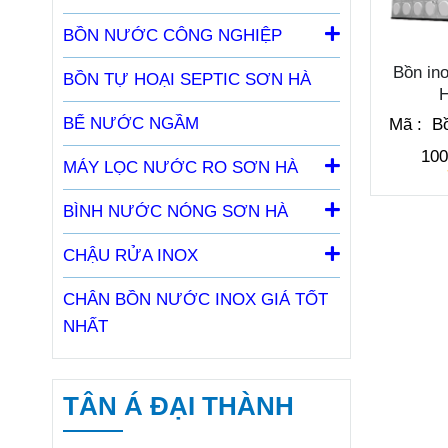
BỒN NƯỚC CÔNG NGHIỆP
Bồn in
BỒN TỰ HOẠI SEPTIC SƠN HÀ
BỂ NƯỚC NGẦM
Mã :
Bồ
10
MÁY LỌC NƯỚC RO SƠN HÀ
BÌNH NƯỚC NÓNG SƠN HÀ
CHẬU RỬA INOX
CHÂN BỒN NƯỚC INOX GIÁ TỐT
NHẤT
TÂN Á ĐẠI THÀNH