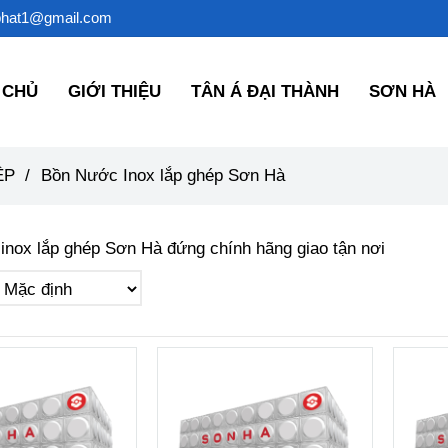
phat1@gmail.com
 CHỦ
GIỚI THIỆU
TÂN Á ĐẠI THÀNH
SƠN HÀ
̣P
/
Bồn Nước Inox lắp ghép Sơn Hà
inox lắp ghép Sơn Hà đứng chính hãng giao tận nơi