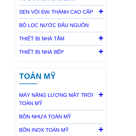
SEN VÒI ĐẠI THÀNH CAO CẤP
BỘ LỌC NƯỚC ĐẦU NGUỒN
THIẾT BỊ NHÀ TẮM
THIẾT BỊ NHÀ BẾP
TOÀN MỸ
MÁY NĂNG LƯỢNG MẶT TRỜI
TOÀN MỸ
BỒN NHỰA TOÀN MỸ
BỒN INOX TOÀN MỸ