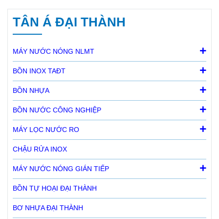
TÂN Á ĐẠI THÀNH
MÁY NƯỚC NÓNG NLMT
BỒN INOX TAĐT
BỒN NHỰA
BỒN NƯỚC CÔNG NGHIỆP
MÁY LỌC NƯỚC RO
CHẬU RỬA INOX
MÁY NƯỚC NÓNG GIÁN TIẾP
BỒN TỰ HOẠI ĐẠI THÀNH
BƠ NHỰA ĐẠI THÀNH