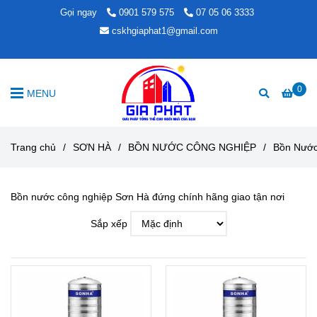
Gọi ngay
0901 579 575
07 05 06 3333
cskhgiaphat1@gmail.com
0
MENU
Trang chủ
/
SƠN HÀ
/
BỒN NƯỚC CÔNG NGHIỆP
/
Bồn Nướ
Bồn nước công nghiệp Sơn Hà đứng chính hãng giao tận nơi
Sắp xếp