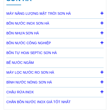
MÁY NĂNG LƯỢNG MẶT TRỜI SƠN HÀ
BỒN NƯỚC INOX SƠN HÀ
BỒN NHỰA SƠN HÀ
BỒN NƯỚC CÔNG NGHIỆP
BỒN TỰ HOẠI SEPTIC SƠN HÀ
BỂ NƯỚC NGẦM
MÁY LỌC NƯỚC RO SƠN HÀ
BÌNH NƯỚC NÓNG SƠN HÀ
CHẬU RỬA INOX
CHÂN BỒN NƯỚC INOX GIÁ TỐT NHẤT