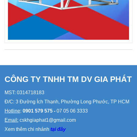
CÔNG TY TNHH TM DV GIA PHÁT
MST: 0314718183
Đ/C: 3 Đường Ích Thạnh, Phường Long Phước, TP HCM
Hotline
:
0901 579 575 -
07 05 06 3333
Email:
cskhgiaphat1@gmail.com
Xem thêm chi nhánh
tại đây