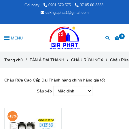
Gọi ngay
0901 579 575
07 05 06 3333
cskhgiaphat1@gmail.com
0
MENU
Trang chủ
/
TÂN Á ĐẠI THÀNH
/
CHẬU RỬA INOX
/
Chậu Rửa
Chậu Rửa Cao Cấp Đại Thành hàng chính hãng giá tốt
Sắp xếp
-18%