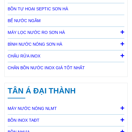
BỒN TỰ HOẠI SEPTIC SƠN HÀ
BỂ NƯỚC NGẦM
MÁY LỌC NƯỚC RO SƠN HÀ
BÌNH NƯỚC NÓNG SƠN HÀ
CHẬU RỬA INOX
CHÂN BỒN NƯỚC INOX GIÁ TỐT NHẤT
TÂN Á ĐẠI THÀNH
MÁY NƯỚC NÓNG NLMT
BỒN INOX TAĐT
BỒN NHỰA