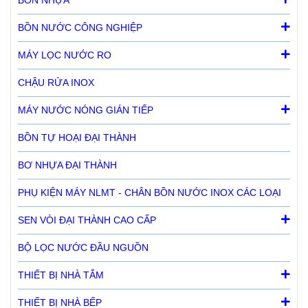
BỒN NƯỚC CÔNG NGHIỆP
MÁY LỌC NƯỚC RO
CHẬU RỬA INOX
MÁY NƯỚC NÓNG GIÁN TIẾP
BỒN TỰ HOẠI ĐẠI THÀNH
BƠ NHỰA ĐẠI THÀNH
PHỤ KIỆN MÁY NLMT - CHÂN BỒN NƯỚC INOX CÁC LOẠI
SEN VÒI ĐẠI THÀNH CAO CẤP
BỘ LỌC NƯỚC ĐẦU NGUỒN
THIẾT BỊ NHÀ TẮM
THIẾT BỊ NHÀ BẾP