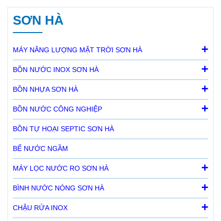
SƠN HÀ
MÁY NĂNG LƯỢNG MẶT TRỜI SƠN HÀ
BỒN NƯỚC INOX SƠN HÀ
BỒN NHỰA SƠN HÀ
BỒN NƯỚC CÔNG NGHIỆP
BỒN TỰ HOẠI SEPTIC SƠN HÀ
BỂ NƯỚC NGẦM
MÁY LỌC NƯỚC RO SƠN HÀ
BÌNH NƯỚC NÓNG SƠN HÀ
CHẬU RỬA INOX