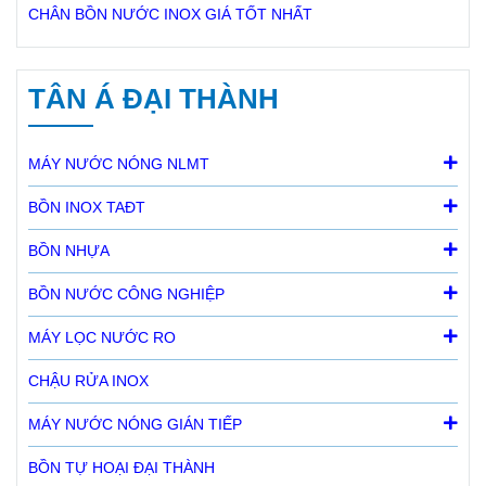
CHÂN BỒN NƯỚC INOX GIÁ TỐT NHẤT
TÂN Á ĐẠI THÀNH
MÁY NƯỚC NÓNG NLMT
BỒN INOX TAĐT
BỒN NHỰA
BỒN NƯỚC CÔNG NGHIỆP
MÁY LỌC NƯỚC RO
CHẬU RỬA INOX
MÁY NƯỚC NÓNG GIÁN TIẾP
BỒN TỰ HOẠI ĐẠI THÀNH