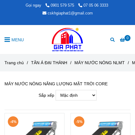
Gọi ngay
0901 579 575
07 05 06 3333
cskhgiaphat1@gmail.com
0
MENU
Trang chủ
/
TÂN Á ĐẠI THÀNH
/
MÁY NƯỚC NÓNG NLMT
/
M
MÁY NƯỚC NÓNG NĂNG LƯỢNG MẶT TRỜI CORE
Sắp xếp
-4%
-5%