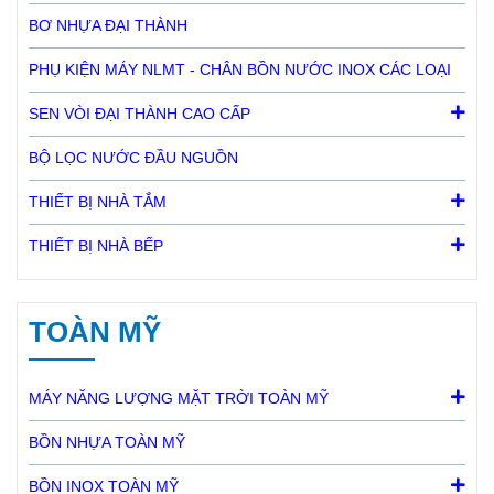
BƠ NHỰA ĐẠI THÀNH
PHỤ KIỆN MÁY NLMT - CHÂN BỒN NƯỚC INOX CÁC LOẠI
SEN VÒI ĐẠI THÀNH CAO CẤP
BỘ LỌC NƯỚC ĐẦU NGUỒN
THIẾT BỊ NHÀ TẮM
THIẾT BỊ NHÀ BẾP
TOÀN MỸ
MÁY NĂNG LƯỢNG MẶT TRỜI TOÀN MỸ
BỒN NHỰA TOÀN MỸ
BỒN INOX TOÀN MỸ