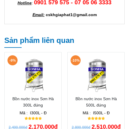
0901 579 575 - 07 05 06 3333
Hotline
:
Email:
cskhgiaphat1@gmail.com
Sản phẩm liên quan
-9%
-10%
Bồn nước inox Sơn Hà
Bồn nước inox Sơn Hà
300L đứng
500L đứng
Mã :
I300L - Đ
Mã :
I500L - Đ
2.170.000đ
2.510.000đ
2.400.000đ
2.800.000đ