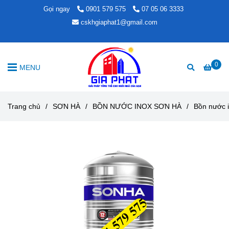
Gọi ngay
0901 579 575
07 05 06 3333
cskhgiaphat1@gmail.com
0
MENU
Trang chủ
/
SƠN HÀ
/
BỒN NƯỚC INOX SƠN HÀ
/
Bồn nước