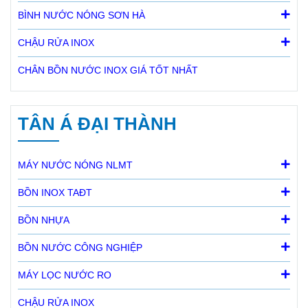
BÌNH NƯỚC NÓNG SƠN HÀ
CHẬU RỬA INOX
CHÂN BỒN NƯỚC INOX GIÁ TỐT NHẤT
TÂN Á ĐẠI THÀNH
MÁY NƯỚC NÓNG NLMT
BỒN INOX TAĐT
BỒN NHỰA
BỒN NƯỚC CÔNG NGHIỆP
MÁY LỌC NƯỚC RO
CHẬU RỬA INOX