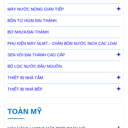
MÁY NƯỚC NÓNG GIÁN TIẾP
BỒN TỰ HOẠI ĐẠI THÀNH
BƠ NHỰA ĐẠI THÀNH
PHỤ KIỆN MÁY NLMT - CHÂN BỒN NƯỚC INOX CÁC LOẠI
SEN VÒI ĐẠI THÀNH CAO CẤP
BỘ LỌC NƯỚC ĐẦU NGUỒN
THIẾT BỊ NHÀ TẮM
THIẾT BỊ NHÀ BẾP
TOÀN MỸ