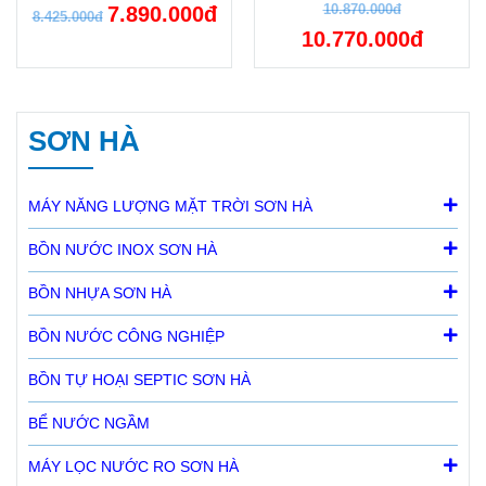
10.870.000đ
7.890.000đ
8.425.000đ
10.770.000đ
SƠN HÀ
MÁY NĂNG LƯỢNG MẶT TRỜI SƠN HÀ
BỒN NƯỚC INOX SƠN HÀ
BỒN NHỰA SƠN HÀ
BỒN NƯỚC CÔNG NGHIỆP
BỒN TỰ HOẠI SEPTIC SƠN HÀ
BỂ NƯỚC NGẦM
MÁY LỌC NƯỚC RO SƠN HÀ