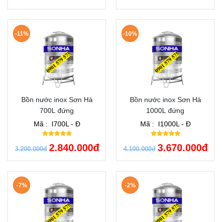
-11%
-10%
Bồn nước inox Sơn Hà
Bồn nước inox Sơn Hà
700L đứng
1000L đứng
Mã :
I700L - Đ
Mã :
I1000L - Đ
2.840.000đ
3.670.000đ
3.200.000đ
4.100.000đ
-7%
-2%