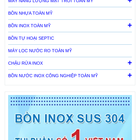
MÁY NĂNG LƯỢNG MẶT TRỜI TOÀN MỸ
BỒN NHỰA TOÀN MỸ
BỒN INOX TOÀN MỸ
BỒN TỰ HOẠI SEPTIC
MÁY LỌC NƯỚC RO TOÀN MỸ
CHẬU RỬA INOX
BỒN NƯỚC INOX CÔNG NGHIỆP TOÀN MỸ